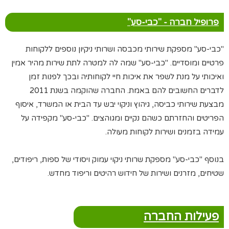
פרופיל חברה - "כבי-סע"
"כבי-סע" מספקת שירותי מכבסה ושרותי ניקיון נוספים ללקוחות
פרטיים ומוסדיים. "כבי-סע" שמה לה למטרה לתת שירות מהיר אמין
ואיכותי על מנת לשפר את איכות חיי לקוחותיה ובכך לפנות זמן
לדברים החשובים להם באמת. החברה שהוקמה בשנת 2011
מבצעת שירותי כביסה, גיהוץ וניקוי יבש עד הבית או המשרד, איסוף
הפריטים והחזרתם כשהם נקיים ומגוהצים. "כבי-סע" מקפידה על
עמידה בזמנים ושירות לקוחות מעולה.
בנוסף "כבי-סע" מספקת שרותי ניקוי עמוק ויסודי של ספות, ריפודים,
שטיחים, מזרנים ושירות של חידוש רהיטים וריפוד מחדש.
פעילות החברה