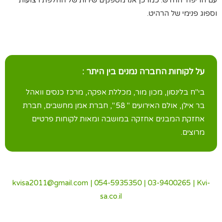
עם הריפוד החדש. כמו כן אנו מספקים שירות של החלפת רצועות
וספוג פנימי של הרהיט.
על לקוחות החברה נמנים בין היתר :
בי"ח בלינסון, מכון מור, מכללת אפקה, מרכז כנסים וואהל
בר אילן, אולם האירועים " 58 ", חברת אמן מחשבים, חברת
אחזקת המבנים אחזקה במושבה ומאות לקוחות פרטיים
מרוצים.
kvisa2011@gmail.com
|
054-5935350
|
03-9400265
|
Kvi-
sa.co.il