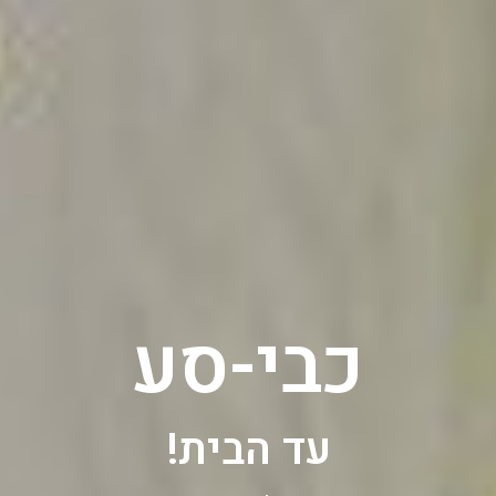
כבי-סע
עד הבית!